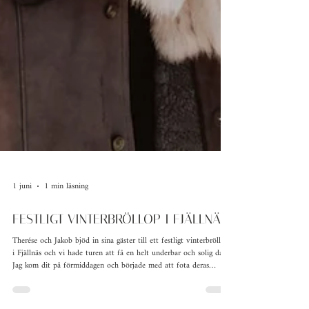
1 juni
1 min läsning
FESTLIGT VINTERBRÖLLOP I FJÄLLNÄS
Therése och Jakob bjöd in sina gäster till ett festligt vinterbröllop
i Fjällnäs och vi hade turen att få en helt underbar och solig dag!
Jag kom dit på förmiddagen och började med att fota deras
förberedelser och stämningen var på topp både hos killarna och