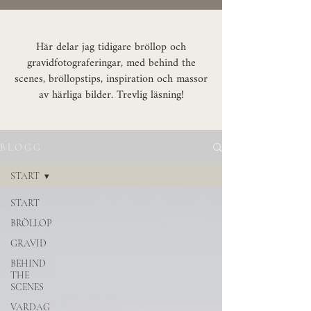
Här delar jag tidigare bröllop och
gravidfotograferingar, med behind the
scenes, bröllopstips, inspiration och massor
av härliga bilder. Trevlig läsning!
B L O G G
START
START
BRÖLLOP
GRAVID
BEHIND
THE
SCENES
VARDAG