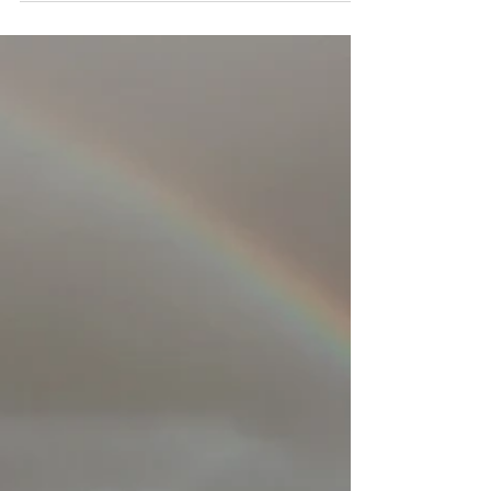
tjejerna. Det är så roligt att få lite bilder redan från början av
dagen och fånga all förväntan och pirret inför allt som ska komma
:) Vi hade en first look ute på isen följt av porträtt och
gruppbilder med hela gänget.