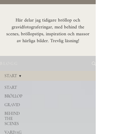
Här delar jag tidigare bröllop och
gravidfotograferingar, med behind the
scenes, bröllopstips, inspiration och massor
av härliga bilder. Trevlig läsning!
B L O G G
START
START
BRÖLLOP
GRAVID
BEHIND
THE
SCENES
VARDAG