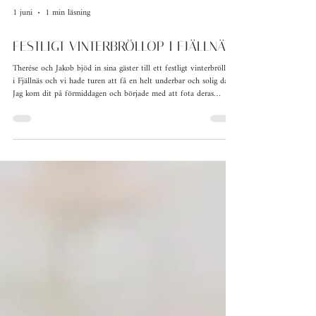
1 juni
1 min läsning
FESTLIGT VINTERBRÖLLOP I FJÄLLNÄS
Therése och Jakob bjöd in sina gäster till ett festligt vinterbröllop
i Fjällnäs och vi hade turen att få en helt underbar och solig dag!
Jag kom dit på förmiddagen och började med att fota deras
förberedelser och stämningen var på topp både hos killarna och
tjejerna. Det är så roligt att få lite bilder redan från början av
dagen och fånga all förväntan och pirret inför allt som ska komma
:) Vi hade en first look ute på isen följt av porträtt och
gruppbilder med hela gänget.