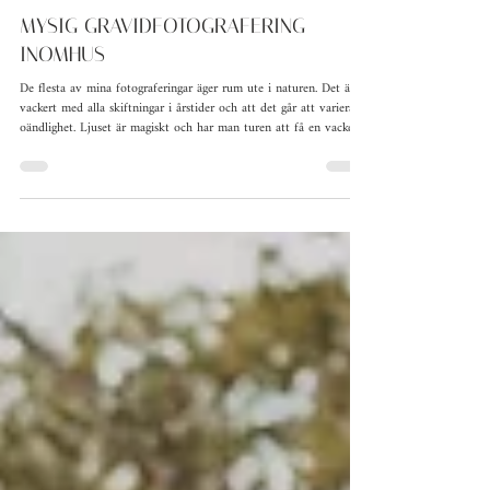
13 maj
1 min läsning
MYSIG GRAVIDFOTOGRAFERING
INOMHUS
De flesta av mina fotograferingar äger rum ute i naturen. Det är så
vackert med alla skiftningar i årstider och att det går att variera i
oändlighet. Ljuset är magiskt och har man turen att få en vacker
solnedgång är nog ingen lyckligare än jag :) Men! Det går ju
faktiskt att få till en lika mysig och avslappnad (och kanske ännu
mer personlig) fotografering hemma hos dig som ska fotas. Om
vädret är dåligt eller att du bara helt enkelt känner dig tryggare på
hemmaplan så är de