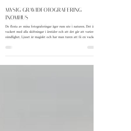
13 maj
1 min läsning
MYSIG GRAVIDFOTOGRAFERING
INOMHUS
De flesta av mina fotograferingar äger rum ute i naturen. Det är så
vackert med alla skiftningar i årstider och att det går att variera i
oändlighet. Ljuset är magiskt och har man turen att få en vacker
solnedgång är nog ingen lyckligare än jag :) Men! Det går ju
faktiskt att få till en lika mysig och avslappnad (och kanske ännu
mer personlig) fotografering hemma hos dig som ska fotas. Om
vädret är dåligt eller att du bara helt enkelt känner dig tryggare på
hemmaplan så är de