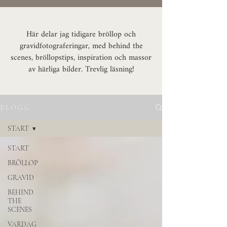
Här delar jag tidigare bröllop och
gravidfotograferingar, med behind the
scenes, bröllopstips, inspiration och massor
av härliga bilder. Trevlig läsning!
B L O G G
START
START
BRÖLLOP
GRAVID
BEHIND
THE
SCENES
VARDAG