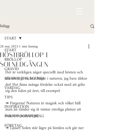
Inlägg
START
28 maj 2023
1 min läsning
START
HÖSTBRÖLLOP I
BRÖLLOP
SOLNEDGÅNGEN
GRAVID
Det är verkligen något speciellt med hösten och 
BEHIND THE SCENES
alla otroligt vackra färger i naturen, jag bara älskar 
det! Det finns många fördelar också med att gifta 
VARDAG
sig den tiden på året, till exempel:
TIPS
↠ Färgerna! Naturen är magisk och vilket håll 
INSPIRATION
man än vänder sig åt väntar otroliga platser att 
fota sina porträtt på.
PARFOTOGRAFERING
FÖRETAG
↠ Ljuset! Solen står lägre på himlen och går ner 