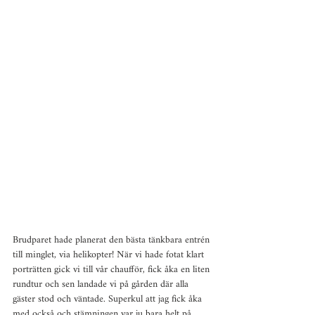
Brudparet hade planerat den bästa tänkbara entrén 
till minglet, via helikopter! När vi hade fotat klart 
porträtten gick vi till vår chaufför, fick åka en liten 
rundtur och sen landade vi på gården där alla 
gäster stod och väntade. Superkul att jag fick åka 
med också och stämningen var ju bara helt på 