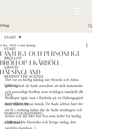
Inlägg
START
4 dec. 2024
3 min läsning
START
LANTLIGT OCH PERSONLIGT
BRÖLLOP
BRÖLLOP I KÅRBÖLE,
GRAVID
HÄLSINGLAND
BEHIND THE SCENES
Det var en härlig julidag när Henrik och Alma 
VARDAG
gifte sig och de hade anordnat ett helt fantastiskt 
och personligt bröllop som verkligen innehöll allt. 
TIPS
Bröllopet ägde rum i Kårböle på en Hälsingegård 
som tillhör Almas familj. De hade jobbat hårt för 
INSPIRATION
att få i ordning ladan där de hade middagen och 
PARFOTOGRAFERING
festen och det blev hur bra som helst! En lantlig 
idyll med lite klassiska och lyxiga inslag, den 
FÖRETAG
perfekta kombon :)