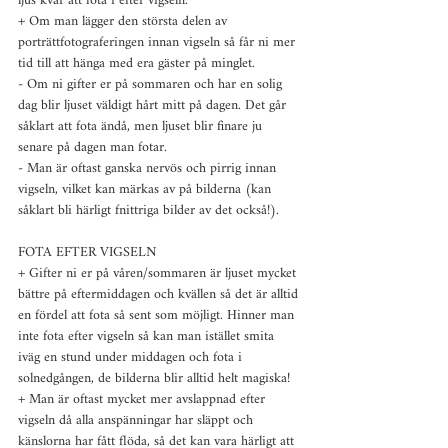
ljus kvar att fota i efter vigseln.
+ Om man lägger den största delen av 
porträttfotograferingen innan vigseln så får ni mer 
tid till att hänga med era gäster på minglet.
- Om ni gifter er på sommaren och har en solig 
dag blir ljuset väldigt hårt mitt på dagen. Det går 
såklart att fota ändå, men ljuset blir finare ju 
senare på dagen man fotar.
- Man är oftast ganska nervös och pirrig innan 
vigseln, vilket kan märkas av på bilderna (kan 
såklart bli härligt fnittriga bilder av det också!).
FOTA EFTER VIGSELN
+ Gifter ni er på våren/sommaren är ljuset mycket 
bättre på eftermiddagen och kvällen så det är alltid 
en fördel att fota så sent som möjligt. Hinner man 
inte fota efter vigseln så kan man istället smita 
iväg en stund under middagen och fota i 
solnedgången, de bilderna blir alltid helt magiska!
+ Man är oftast mycket mer avslappnad efter 
vigseln då alla anspänningar har släppt och 
känslorna har fått flöda, så det kan vara härligt att 