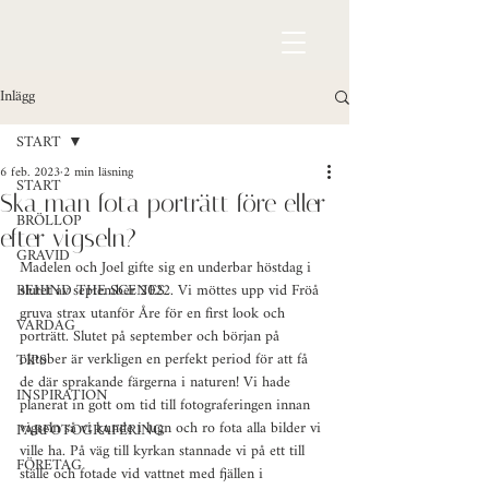
Inlägg
START
6 feb. 2023
2 min läsning
START
Ska man fota porträtt före eller
BRÖLLOP
efter vigseln?
GRAVID
Madelen och Joel gifte sig en underbar höstdag i 
BEHIND THE SCENES
slutet av september 2022. Vi möttes upp vid Fröå 
gruva strax utanför Åre för en first look och 
VARDAG
porträtt. Slutet på september och början på 
oktober är verkligen en perfekt period för att få 
TIPS
de där sprakande färgerna i naturen! Vi hade 
INSPIRATION
planerat in gott om tid till fotograferingen innan 
vigseln så vi kunde i lugn och ro fota alla bilder vi 
PARFOTOGRAFERING
ville ha. På väg till kyrkan stannade vi på ett till 
FÖRETAG
ställe och fotade vid vattnet med fjällen i 