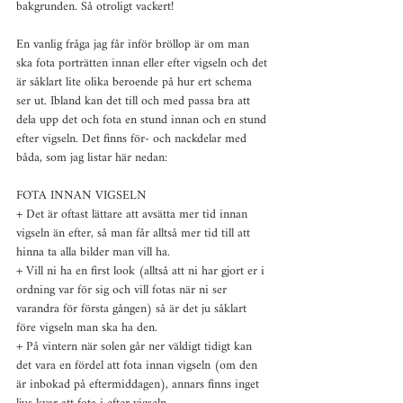
bakgrunden. Så otroligt vackert!
En vanlig fråga jag får inför bröllop är om man 
ska fota porträtten innan eller efter vigseln och det 
är såklart lite olika beroende på hur ert schema 
ser ut. Ibland kan det till och med passa bra att 
dela upp det och fota en stund innan och en stund 
efter vigseln. Det finns för- och nackdelar med 
båda, som jag listar här nedan:
FOTA INNAN VIGSELN
+ Det är oftast lättare att avsätta mer tid innan 
vigseln än efter, så man får alltså mer tid till att 
hinna ta alla bilder man vill ha.
+ Vill ni ha en first look (alltså att ni har gjort er i 
ordning var för sig och vill fotas när ni ser 
varandra för första gången) så är det ju såklart 
före vigseln man ska ha den.
+ På vintern när solen går ner väldigt tidigt kan 
det vara en fördel att fota innan vigseln (om den 
är inbokad på eftermiddagen), annars finns inget 