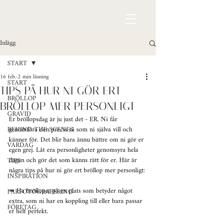
Inlägg
START
16 feb.
2 min läsning
START
TIPS PÅ HUR NI GÖR ERT
BRÖLLOP
BRÖLLOP MER PERSONLIGT
GRAVID
Er bröllopsdag är ju just det - ER. Ni får 
BEHIND THE SCENES
genomföra den precis så som ni själva vill och 
känner för. Det blir bara ännu bättre om ni gör er 
VARDAG
egen grej. Låt era personligheter genomsyra hela 
dagen och gör det som känns rätt för er. Här är 
TIPS
några tips på hur ni gör ert bröllop mer personligt:
INSPIRATION
↠ Ha bröllopet på en plats som betyder något 
PARFOTOGRAFERING
extra, som ni har en koppling till eller bara passar 
FÖRETAG
er helt perfekt.