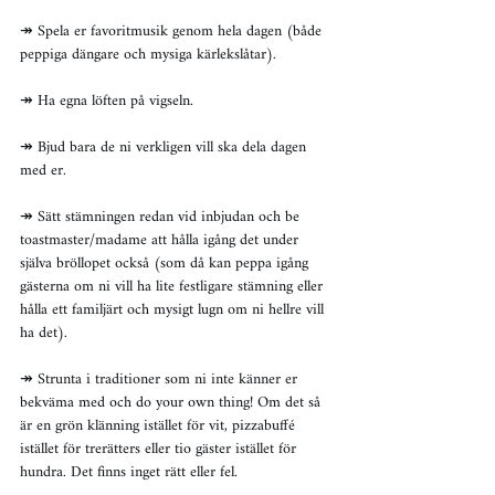
↠ Spela er favoritmusik genom hela dagen (både 
peppiga dängare och mysiga kärlekslåtar).
↠ Ha egna löften på vigseln.
↠ Bjud bara de ni verkligen vill ska dela dagen 
med er.
↠ Sätt stämningen redan vid inbjudan och be 
toastmaster/madame att hålla igång det under 
själva bröllopet också (som då kan peppa igång 
gästerna om ni vill ha lite festligare stämning eller 
hålla ett familjärt och mysigt lugn om ni hellre vill 
ha det).
↠ Strunta i traditioner som ni inte känner er 
bekväma med och do your own thing! Om det så 
är en grön klänning istället för vit, pizzabuffé 
istället för trerätters eller tio gäster istället för 
hundra. Det finns inget rätt eller fel.