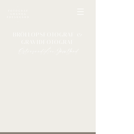
BRÖLLOPSFOTOGRAF &
GRAVIDFOTOGRAF
Östersund/Åre/Jämtland