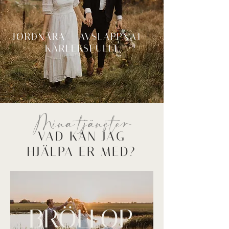
JORDNÄRA - AVSLAPPNAT -
KÄRLEKSFULLT
Mina tjänster
VAD KAN JAG
HJÄLPA ER MED?
BRÖLLOP