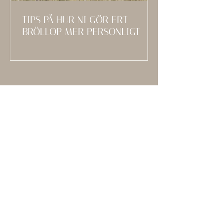
TIPS PÅ HUR NI GÖR ERT
BRÖLLOP MER PERSONLIGT
HÄNG MED PÅ MIN
MAILLISTA
DÄR DELAR JAG MED MIG AV SENASTE NYTT,
TIPS OCH TRIX, INSPIRATION, MIN VARDAG
OCH ANNAT SMÅTT OCH GOTT!
Namn