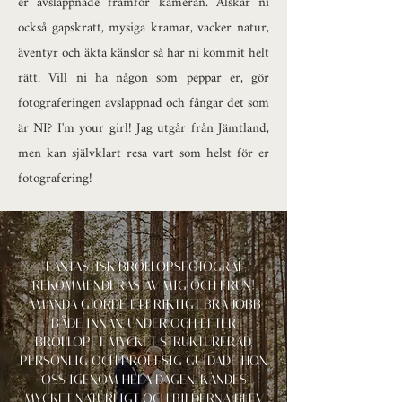
er avslappnade framför kameran. Älskar ni
också gapskratt, mysiga kramar, vacker natur,
äventyr och äkta känslor så har ni kommit helt
rätt. Vill ni ha någon som peppar er, gör
fotograferingen avslappnad och fångar det som
är NI? I'm your girl! Jag utgår från Jämtland,
men kan självklart resa vart som helst för er
fotografering!
"FANTASTISK BRÖLLOPSFOTOGRAF,
REKOMMENDERAS AV MIG OCH FRUN!
AMANDA GJORDE ETT RIKTIGT BRA JOBB
BÅDE INNAN, UNDER OCH EFTER
BRÖLLOPET. MYCKET STRUKTURERAD,
PERSONLIG OCH PROFFSIG GUIDADE HON
OSS IGENOM HELA DAGEN. KÄNDES
MYCKET NATURLIGT OCH BILDERNA BLEV