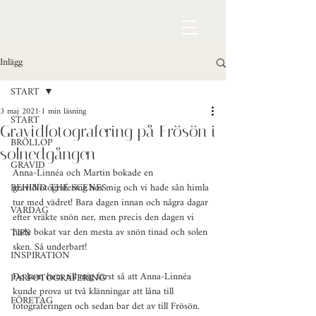
Inlägg
START
3 maj 2021
1 min läsning
START
Gravidfotografering på Frösön i
BRÖLLOP
solnedgången
GRAVID
Anna-Linnéa och Martin bokade en 
BEHIND THE SCENES
gravidfotografering hos mig och vi hade sån himla 
tur med vädret! Bara dagen innan och några dagar 
VARDAG
efter vräkte snön ner, men precis den dagen vi 
hade bokat var den mesta av snön tinad och solen 
TIPS
sken. Så underbart!
INSPIRATION
De kom hem till mig först så att Anna-Linnéa 
PARFOTOGRAFERING
kunde prova ut två klänningar att låna till 
FÖRETAG
fotograferingen och sedan bar det av till Frösön. 