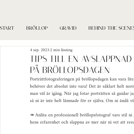
START
BRÖLLOP
GRAVID
BEHIND THE SCENE
4 sep. 2023
2 min läsning
PARFOTOGRAFERING
FÖRETAG
TIPS TILL EN AVSLAPPNA
PÅ BRÖLLOPSDAGEN
Porträttfotograferingen på bröllopsdagen kan vara lit
behöver det absolut inte vara! Det är såklart helt norm
man väl är igång. När jag fotar porträtten så guidar j
så ni är inte helt lämnade för er själva. Om ni ändå vi
↠ Anlita en professionell bröllopsfotograf vars stil ni
hens erfarenhet och slappna av mer när ni vet att res