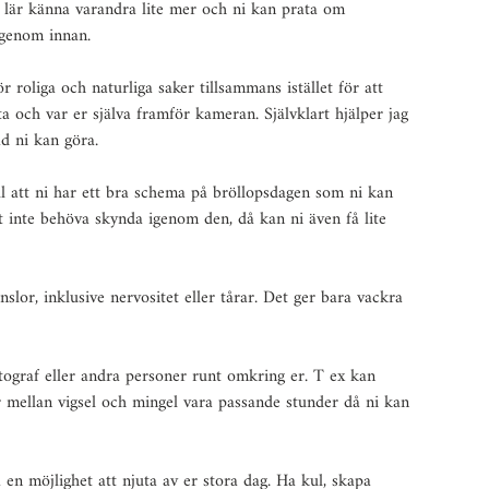
 lär känna varandra lite mer och ni kan prata om 
igenom innan.
 roliga och naturliga saker tillsammans istället för att 
 och var er själva framför kameran. Självklart hjälper jag 
ad ni kan göra.
ll att ni har ett bra schema på bröllopsdagen som ni kan 
tt inte behöva skynda igenom den, då kan ni även få lite 
nslor, inklusive nervositet eller tårar. Det ger bara vackra 
otograf eller andra personer runt omkring er. T ex kan 
r mellan vigsel och mingel vara passande stunder då ni kan 
en möjlighet att njuta av er stora dag. Ha kul, skapa 