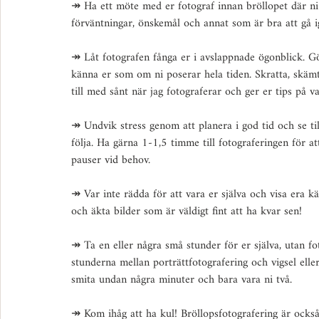
↠ Ha ett möte med er fotograf innan bröllopet där ni
förväntningar, önskemål och annat som är bra att gå 
↠ Låt fotografen fånga er i avslappnade ögonblick. Gör
känna er som om ni poserar hela tiden. Skratta, skämta
till med sånt när jag fotograferar och ger er tips på v
↠ Undvik stress genom att planera i god tid och se ti
följa. Ha gärna 1-1,5 timme till fotograferingen för a
pauser vid behov.
↠ Var inte rädda för att vara er själva och visa era kä
och äkta bilder som är väldigt fint att ha kvar sen!
↠ Ta en eller några små stunder för er själva, utan f
stunderna mellan porträttfotografering och vigsel elle
smita undan några minuter och bara vara ni två.
↠ Kom ihåg att ha kul! Bröllopsfotografering är också 