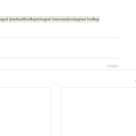
tograf jämtland
bröllopsfotograf östersund
avslappnat bröllop