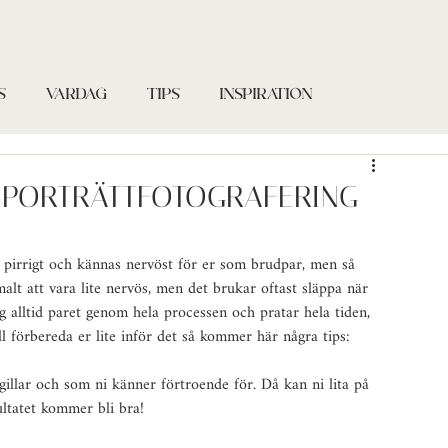
S
VARDAG
TIPS
INSPIRATION
D PORTRÄTTFOTOGRAFERING
e pirrigt och kännas nervöst för er som brudpar, men så 
alt att vara lite nervös, men det brukar oftast släppa när 
ag alltid paret genom hela processen och pratar hela tiden, 
ll förbereda er lite inför det så kommer här några tips:
 gillar och som ni känner förtroende för. Då kan ni lita på 
ultatet kommer bli bra!